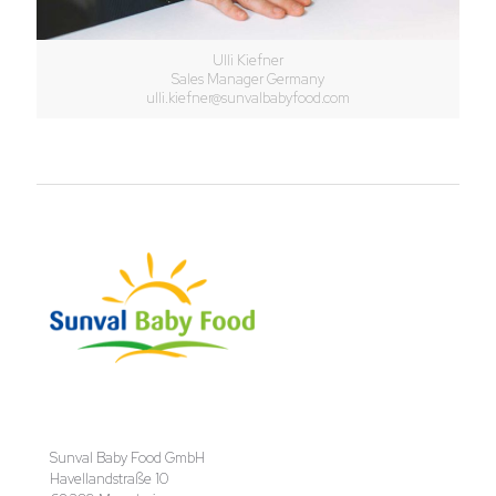
Ulli Kiefner
Sales Manager Germany
ulli.kiefner@sunvalbabyfood.com
Sunval Baby Food GmbH
Havellandstraße 10