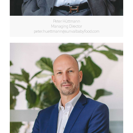
Peter Hüttmann
Managing Director
peter.huettmann@sunvalbabyfood.com